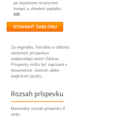
po úspešnom recenznom
konaní a uhradení poplatku
60€
STIAHNUŤ ŠABLÓNU
Za originalitu, formálnu a odbornú
správnosť príspevkov
zodpovedajú autori článkov.
Príspevky môžu byť napísané v
slovenskom, českom alebo
anglickom jazyku.
Rozsah príspevku
Maximálny rozsah príspevku 8
strán.